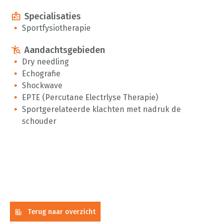
medical_information
Specialisaties
Sportfysiotherapie
conditions
Aandachtsgebieden
Dry needling
Echografie
Shockwave
EPTE (Percutane Electrlyse Therapie)
Sportgerelateerde klachten met nadruk de
schouder
Terug naar overzicht