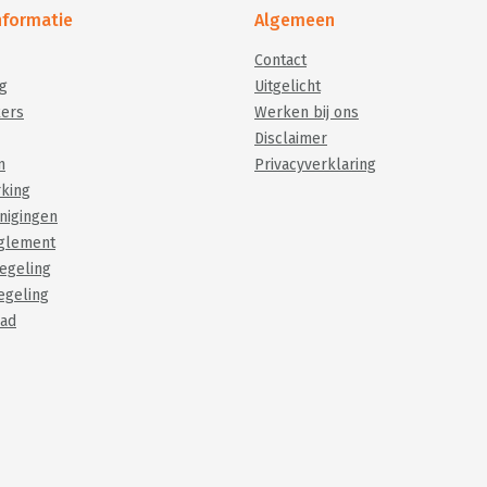
informatie
Algemeen
Contact
g
Uitgelicht
ers
Werken bij ons
Disclaimer
n
Privacyverklaring
king
nigingen
eglement
egeling
egeling
aad