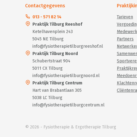
Contactgegevens
Praktijk
013 - 571 82 14
Tarieven
Praktijk Tilburg Reeshof
Vergoedin
Ketelhavenplein 243
Medewerk
5045 NE Tilburg
Partners
info@fysiotherapietilburgreeshof.nl
Netwerke
Praktijk Tilburg Noord
Samenwer
Schubertstraat 904
Sportvere
5011 CX Tilburg
Praktijkr
info@fysiotherapietilburgnoord.nl
Meedoenr
Praktijk Tilburg Centrum
Klachtenr
Hart van Brabantlaan 305
Cliëntenr
5038 LC Tilburg
info@fysiotherapietilburgcentrum.nl
© 2026 - Fysiotherapie & Ergotherapie Tilburg